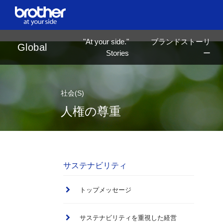
en
English
"At your side."
ブランドストーリ
ja
日本語
Global
Stories
ー
社会(S)
人権の尊重
サステナビリティ
トップメッセージ
サステナビリティを重視した経営