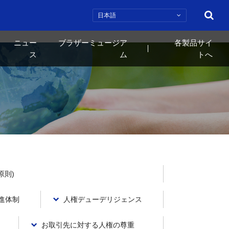
検索
ニュー
ブラザーミュージア
各製品サイ
ス
ム
トへ
原則)
進体制
人権デューデリジェンス
お取引先に対する人権の尊重