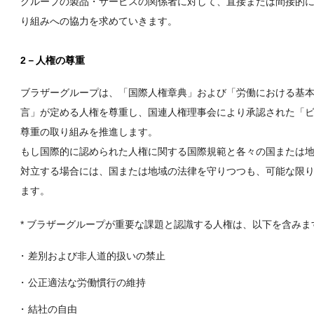
グループの製品・サービスの関係者に対して、直接または間接的
り組みへの協力を求めていきます。
2－人権の尊重
ブラザーグループは、「国際人権章典」および「労働における基本的
言」が定める人権を尊重し、国連人権理事会により承認された「
尊重の取り組みを推進します。
もし国際的に認められた人権に関する国際規範と各々の国または
対立する場合には、国または地域の法律を守りつつも、可能な限
ます。
* ブラザーグループが重要な課題と認識する人権は、以下を含みま
差別および非人道的扱いの禁止
公正適法な労働慣行の維持
結社の自由