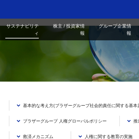
サステナビリテ
株主 / 投資家情
グループ企業情
ィ
報
報
基本的な考え方(ブラザーグループ社会的責任に関する基本
ブラザーグループ 人権グローバルポリシー
推
救済メカニズム
人権に関する教育の実施