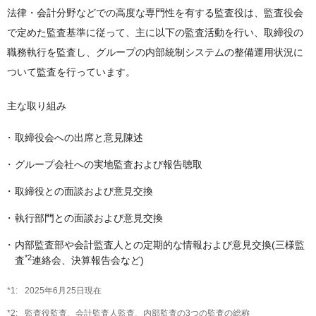
法律・会計分野などでの高度な専門性を有する監査役は、監査役会
で定めた監査基準に従って、主に以下の監査活動を行い、取締役の
職務執行を監査し、グループの内部統制システムの整備運用状況に
ついて監査を行っています。
主な取り組み
取締役会への出席と意見陳述
グループ会社への実地監査および報告聴取
取締役との面談および意見交換
執行部門との面談および意見交換
内部監査部や会計監査人との定期的な情報および意見交換(三様監
*2
査
連絡会、決算報告会など)
2025年6月25日現在
監査役監査、会計監査人監査、内部監査の3つの監査の総称