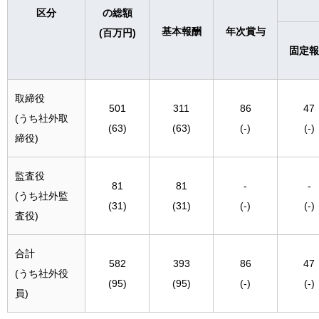
区分
の総額
基本報酬
年次賞与
(百万円)
固定報
取締役
501
311
86
47
(うち社外取
(63)
(63)
(-)
(-)
締役)
監査役
81
81
-
-
(うち社外監
(31)
(31)
(-)
(-)
査役)
合計
582
393
86
47
(うち社外役
(95)
(95)
(-)
(-)
員)