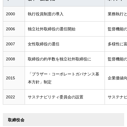
環境認証の取得
各国における回収・再生・リサイクルの取り組み
2000
執行役員制度の導入
業務執行
2006
独立社外取締役の選任開始
監督機能
2007
女性取締役の選任
多様性に
2008
取締役の約半数を独立社外取締役に
監督機能
「ブラザー・コーポレートガバナンス基
2015
企業価値
本方針」制定
2022
サステナビリティ委員会の設置
サステナ
取締役会