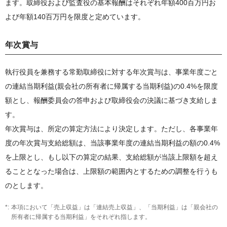
ます。取締役および監査役の基本報酬はそれぞれ年額400百万円お
よび年額140百万円を限度と定めています。
年次賞与
執行役員を兼務する常勤取締役に対する年次賞与は、事業年度ごと
の連結当期利益(親会社の所有者に帰属する当期利益)の0.4%を限度
額とし、報酬委員会の答申および取締役会の決議に基づき支給しま
す。
年次賞与は、所定の算定方法により決定します。ただし、各事業年
度の年次賞与支給総額は、当該事業年度の連結当期利益の額の0.4%
を上限とし、もし以下の算定の結果、支給総額が当該上限額を超え
ることとなった場合は、上限額の範囲内とするための調整を行うも
のとします。
本項において「売上収益」は「連結売上収益」、「当期利益」は「親会社の
所有者に帰属する当期利益」をそれぞれ指します。