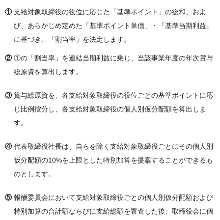
①
支給対象取締役の役位に応じた「基準ポイント」の総和、およ
び、あらかじめ定めた「基準ポイント単価」・「基準当期利益」
に基づき、「割当率」を決定します。
②
①の「割当率」を連結当期利益に乗じ、当該事業年度の年次賞与
総原資を算出します。
③
賞与総原資を、各支給対象取締役の役位ごとの基準ポイントに応
じ比例按分し、各支給対象取締役の個人別仮分配額を算出しま
す。
④
代表取締役社長は、自らを除く支給対象取締役ごとにその個人別
仮分配額の10%を上限とした特別加算を提案することができるも
のとします。
⑤
報酬委員会において支給対象取締役ごとの個人別仮分配額および
特別加算の合計額ならびに支給総額を審査した後、取締役会に個