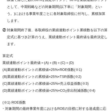
として、中期戦略などの対象期間(以下単に「対象期間」とい
う。)における事業年度ごとに各対象取締役に付与し、累積加算
します。
②
対象期間終了後、各取締役の業績連動ポイント累積数を以下の算
定式に基づき計算のうえ、業績連動ポイント最終値を最終決定し
ます。
算定式
業績連動ポイント最終値＝(A)＋(B)＋(C)＋(D)
(A)業績連動ポイントの累積値×25%×ROE係数(※1)
(B)業績連動ポイントの累積値×25%×TSR係数(※2)
(C)業績連動ポイントの累積値×25%×売上収益係数(※3)
(D)業績連動ポイントの累積値×25%×CO
排出削減係数(※4)
2
(※1) ROE係数
対象期間の最終事業年度におけるROEの目標に対する達成度に応