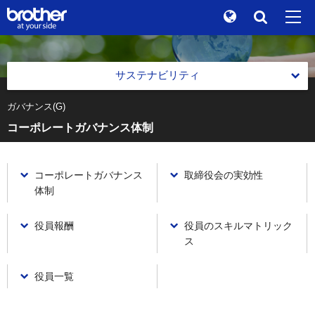
Global
検索
"At your side." Stories
en
English
サステナビリティ
ブランドストーリー
ja
日本語
ガバナンス(G)
トップメッセージ
コーポレートガバナンス体制
サステナビリティ
サステナビリティを重視した経営
株主 / 投資家情報
サステナビリティを重視した経営
コーポレートガバナンス
取締役会の実効性
各種レポート
グループ企業情報
体制
サステナビリティ基本方針
各種レポート
環境(E)
ニュース
サステナビリティを重視した経営の推進
役員報酬
役員のスキルマトリック
統合報告書
環境(E)
社会(S)
ス
ブラザーミュージアム
マテリアリティ(重要社会課題)
コミュニケーションレポートバックナンバー
ブラザーグループ環境方針および環境ビジョン2050
社会(S)
各製品サイトへ
ガバナンス(G)
役員一覧
価値創造の仕組み
サステナビリティWebサイトPDFダウンロード
環境マネジメントの推進体制
人権の尊重
ガバナンス(G)
ブラザーグループ社会的責任に関する基本原則
価値創造の仕組み