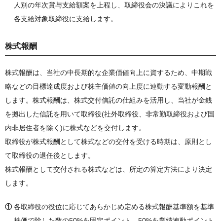
人別の年次賞与支給額案を上程し、取締役会の決議によりこれを
各支給対象取締役に支給します。
株式報酬
株式報酬は、当社の中長期的な企業価値向上に資するため、中期戦
略などの目標達成度および株主価値の向上度に連動する変動報酬と
します。株式報酬は、株式交付信託の仕組みを活用し、当社が金銭
を拠出した信託を用いて取締役(社外取締役、非常勤取締役および国
内非居住者を除く)に株式などを交付します。
取締役が株式報酬として株式などの交付を受ける時期は、原則とし
て取締役の退任後とします。
株式報酬として交付される株式などは、所定の算定方法により決定
します。
①
各取締役の役位に応じてあらかじめ定める株式報酬基準額を基準
株価で除した数の50%を固定ポイント、50%を業績連動ポイント