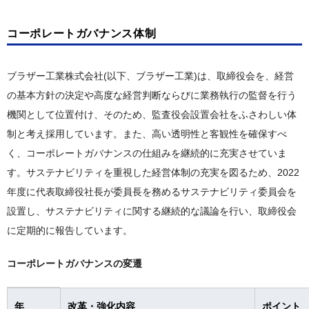
TOP
気候関連財務情報開示タスクフォース(TCFD)
製品情報セキュリティーと製品安全
コーポレートガバナンス
ステークホルダーエンゲージメント
お客様から始まる"価値"のチェーン
自然関連財務情報開示タスクフォース(TNFD)
コーポレートガバナンス体制
責任あるサプライチェーン
コーポレートガバナンス体制
外部イニシアチブへの参画
CO
商品企画・研究開発
排出削減
2
人財ポリシーと人財育成
社外取締役座談会
外部からの評価
ブラザー工業株式会社(以下、ブラザー工業)は、取締役会を、経営
資源循環・廃棄物削減
開発設計・生産技術
働きやすい職場環境
リスクマネジメント・内部統制
の基本方針の決定や高度な経営判断ならびに業務執行の監督を行う
生物多様性保全
多様性の尊重
機関として位置付け、そのため、監査役会設置会社をふさわしい体
製造・物流・販売・サービス
情報セキュリティー
汚染予防と化学物質管理
制と考え採用しています。また、高い透明性と客観性を確保すべ
安全衛生・防災
コンプライアンス・腐敗防止
知的財産
く、コーポレートガバナンスの仕組みを継続的に充実させていま
環境に配慮した製品づくり
健康経営の推進
税務コンプライアンス
す。サステナビリティを重視した経営体制の充実を図るため、2022
環境に配慮した製品づくり
社会貢献活動
年度に代表取締役社長が委員長を務めるサステナビリティ委員会を
ESGデータ
設置し、サステナビリティに関する継続的な議論を行い、取締役会
製品における環境法規制対応
社会貢献活動
に定期的に報告しています。
ガイドライン対照表
環境特性の公開
社会貢献活動事例
ガイドライン対照表
コーポレートガバナンスの変遷
ESG情報インデックス
お取引先との協働
GRI内容索引
各国での取り組み
年
改革・強化内容
ポイント