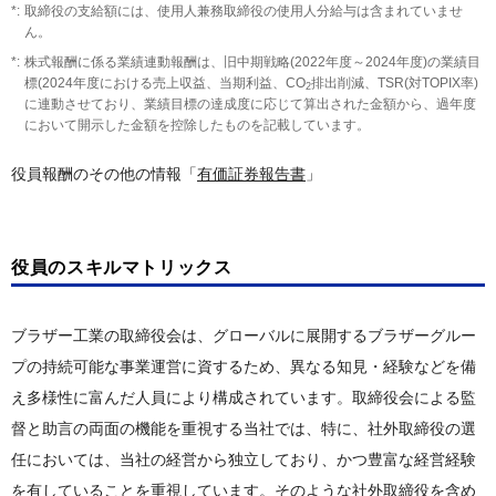
取締役の支給額には、使用人兼務取締役の使用人分給与は含まれていませ
ん。
株式報酬に係る業績連動報酬は、旧中期戦略(2022年度～2024年度)の業績目
標(2024年度における売上収益、当期利益、CO
排出削減、TSR(対TOPIX率)
2
に連動させており、業績目標の達成度に応じて算出された金額から、過年度
において開示した金額を控除したものを記載しています。
役員報酬のその他の情報「
有価証券報告書
」
役員のスキルマトリックス
ブラザー工業の取締役会は、グローバルに展開するブラザーグルー
プの持続可能な事業運営に資するため、異なる知見・経験などを備
え多様性に富んだ人員により構成されています。取締役会による監
督と助言の両面の機能を重視する当社では、特に、社外取締役の選
任においては、当社の経営から独立しており、かつ豊富な経営経験
を有していることを重視しています。そのような社外取締役を含め