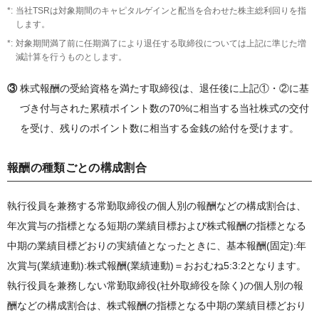
当社TSRは対象期間のキャピタルゲインと配当を合わせた株主総利回りを指
します。
対象期間満了前に任期満了により退任する取締役については上記に準じた増
減計算を行うものとします。
③
株式報酬の受給資格を満たす取締役は、退任後に上記①・②に基
づき付与された累積ポイント数の70%に相当する当社株式の交付
を受け、残りのポイント数に相当する金銭の給付を受けます。
報酬の種類ごとの構成割合
執行役員を兼務する常勤取締役の個人別の報酬などの構成割合は、
年次賞与の指標となる短期の業績目標および株式報酬の指標となる
中期の業績目標どおりの実績値となったときに、基本報酬(固定):年
次賞与(業績連動):株式報酬(業績連動)＝おおむね5:3:2となります。
執行役員を兼務しない常勤取締役(社外取締役を除く)の個人別の報
酬などの構成割合は、株式報酬の指標となる中期の業績目標どおり