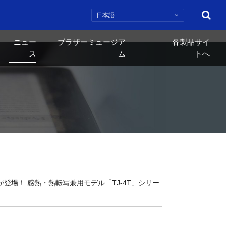
検索
ニュー
ブラザーミュージア
各製品サイ
ス
ム
トへ
場！ 感熱・熱転写兼用モデル「TJ-4T」シリー