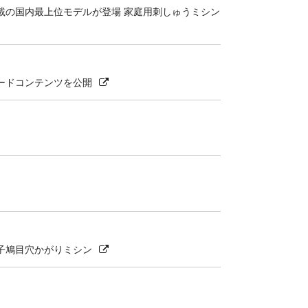
載の国内最上位モデルが登場 家庭用刺しゅうミシン
ードコンテンツを公開
子鳩目穴かがりミシン