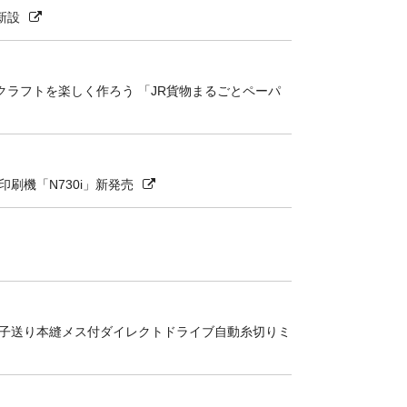
新設
ラフトを楽しく作ろう 「JR貨物まるごとペーパ
刷機「N730i」新発売
献！電子送り本縫メス付ダイレクトドライブ自動糸切りミ