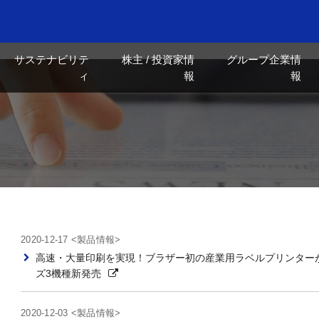
サステナビリテ
株主 / 投資家情
グループ企業情
ィ
報
報
2020-12-17 <製品情報>
高速・大量印刷を実現！ブラザー初の産業用ラベルプリンターが登
ズ3機種新発売
2020-12-03 <製品情報>