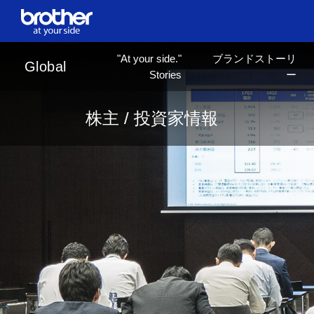
en
English
"At your side."
ブランドストーリ
ja
日本語
Global
Stories
ー
株主 / 投資家情報