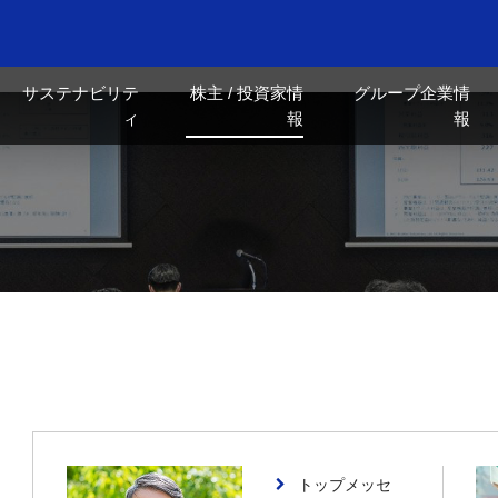
サステナビリテ
株主 / 投資家情
グループ企業情
ィ
報
報
トップメッセ