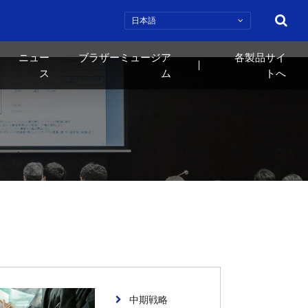
検索
ニュー
ブラザーミュージア
各製品サイ
ス
ム
トへ
中期戦略