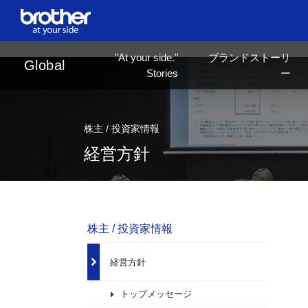
en
English
"At your side."
ブランドストーリ
ja
日本語
Global
Stories
ー
株主 / 投資家情報
経営方針
株主 / 投資家情報
経営方針
トップメッセージ