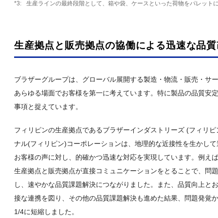
生産ラインの最終段階として、箱や袋、ケースといった荷物をパレット
生産拠点と販売拠点の協働による迅速な品質
ブラザーグループは、グローバル展開する製造・物流・販売・サービスの各
あらゆる場面でお客様を第一に考えています。特に製品の品質安
事項と捉えています。
フィリピンの生産拠点であるブラザーインダストリーズ (フィリピン
ナル(フィリピン)コーポレーションは、地理的な近接性を生かし
お客様の声に対し、的確かつ迅速な対応を実現しています。例え
生産拠点と販売拠点が直接コミュニケーションをとることで、問
し、速やかな品質課題解決につながりました。また、品質向上と
接な連携を図り、その他の品質課題解決も進めた結果、問題発覚か
1/4に短縮しました。