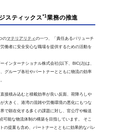
*1
ジスティックス
業務の推進
5つの
マテリアリティ
の一つ、「責任あるバリューチ
、労働者に安全安心な職場を提供するための活動を
ンターナショナル株式会社(以下、BIC(J))は、
き、グループ各社やパートナーとともに物流の効率
す。
を直接積み込むと積載効率が良い反面、荷降ろしや
荷が大きく、港湾の混雑や労働環境の悪化にもつな
業界で顕在化する多くの課題に対し、官公庁や輸送
続可能な物流体制の構築を目指しています。 そこ
レットの提案も含め、パートナーとともに効果的なパレ