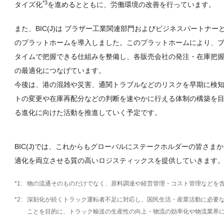
*3
タイズ化
を進めるとともに、労働環境の改善を行っています。
また、BIC(J)は ブラザー工業関連部門およびビジネスパートナ
のプラットホームを導入しました。このプラットホームにより、
タイムで把握できる仕組みを整備し、各販売会社の発注・在庫把
の最適化につなげています。
今後は、港の混雑や災害、通関トラブルなどのリスクを早期に検
トの変更や在庫再配分などの判断を速やかに行える体制の構築を
る進化に向けた活動を推進していく予定です。
BIC(J)では、これからもグローバルにステークホルダーの皆さ
適化を両立させる質の高いロジスティックスを提供していきます
物の流通そのものだけでなく、原料調達や経営管理・コスト管理などを
深刻化が続くトラック運転者不足に対応し、国民生活・産業活動に必要
ことを目的に、トラック輸送の生産性の向上・物流の効率化や物流業界