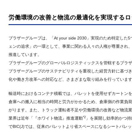
労働環境の改善と物流の最適化を実現するロ
ブラザーグループは、「At your side 2030」実現のため特定した
ェンの追求」の一環として、事業に関わる人々の人権が尊重され
推進しています。
ブラザーグループのグローバルロジスティックスを管轄するブラザーイ
ブラザーグループのサステナビリティを重視した経営方針に基づ
化や働き方改革への対応など、さまざまな取り組みを行っていま
輸送時におけるコンテナ積載では、パレットを使用せずカートン
倉庫への搬入に相当の時間と労力がかかるため、倉庫側の作業負
がります。また、トラック運転者不足や労働環境の改善など物流
*2
業界は近年「『ホワイト物流』推進運動
」を展開し効率的かつ持
でBIC(J)では、従来のパレットより省スペースになるシートパ