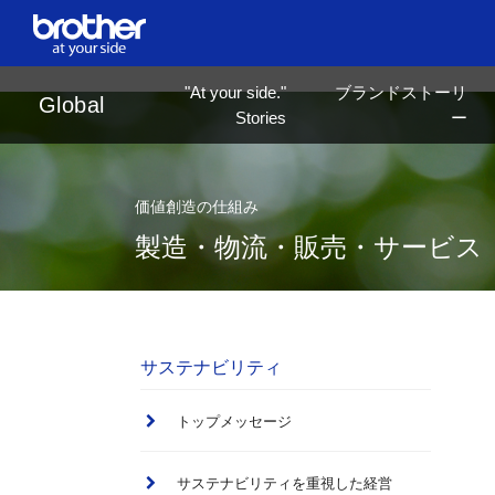
en
English
"At your side."
ブランドストーリ
ja
日本語
Global
Stories
ー
価値創造の仕組み
製造・物流・販売・サービス
サステナビリティ
トップメッセージ
サステナビリティを重視した経営