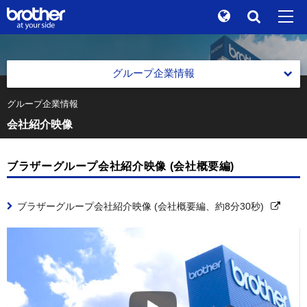
Global
検索
"At your side." Stories
en
English
グループ企業情報
ブランドストーリー
ja
日本語
グループ企業情報
グループ本社 ブラザー工業株式会社 会社情報
会社紹介映像
サステナビリティ
グループ本社 ブラザー工業株式会社 会社情報
トップメッセージ
株主 / 投資家情報
会社概要
ブラザーグループ会社紹介映像 (会社概要編)
ブラザーグループ グローバル憲章
グループ企業情報
役員一覧
ブラザーグループビジョン
ブラザーグループ会社紹介映像 (会社概要編、約8分30秒)
ニュース
中期戦略
ブラザーミュージアム
中期戦略
各製品サイトへ
事業紹介
過去の中期戦略
事業紹介
グループ拠点一覧