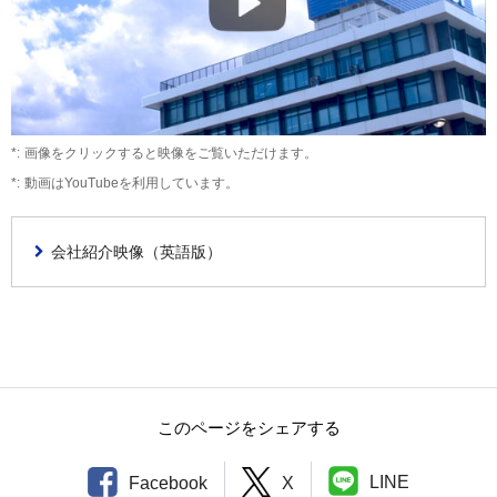
TOP
プリンティング・アンド・ソリューションズ事業
グループ拠点一覧
ブラザーの歴史
インダストリアル・プリンティング事業
主な国内拠点
ブラザーの歴史
技術と製品の歴史
マシナリー事業
南北アメリカ
2020年代
会社紹介映像
ニッセイ事業
画像をクリックすると映像をご覧いただけます。
ヨーロッパ
2010年代
動画はYouTubeを利用しています。
パーソナル・アンド・ホーム事業
会社案内(PDF)
アジア・オセアニア・中近東・アフリカ
2000年代
1990年代
会社紹介映像（英語版）
1980年代
1970年代
1960年代
1950年代
このページをシェアする
創業～1940年代
LINE
Facebook
X