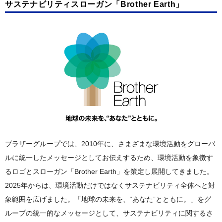
GRI内容索引
サステナビリティスローガン「Brother Earth」
資源循環・廃棄物削減
働きやすい職場環境
各国での取り組み
リスクマネジメント・内部統制
生物多様性保全
多様性の尊重
情報セキュリティー
汚染予防と化学物質管理
安全衛生・防災
コンプライアンス・腐敗防止
環境に配慮した製品づくり
健康経営の推進
税務コンプライアンス
環境に配慮した製品づくり
社会貢献活動
製品における環境法規制対応
社会貢献活動
環境特性の公開
社会貢献活動事例
ブラザーグループでは、2010年に、さまざまな環境活動をグローバ
お取引先との協働
ルに統一したメッセージとしてお伝えするため、環境活動を象徴す
環境認証の取得
るロゴとスローガン「Brother Earth」を策定し展開してきました。
2025年からは、環境活動だけではなくサステナビリティ全体へと対
各国における回収・再生・リサイクルの取り組み
象範囲を広げました。「地球の未来を、“あなた”とともに。」をグ
ループの統一的なメッセージとして、サステナビリティに関するさ