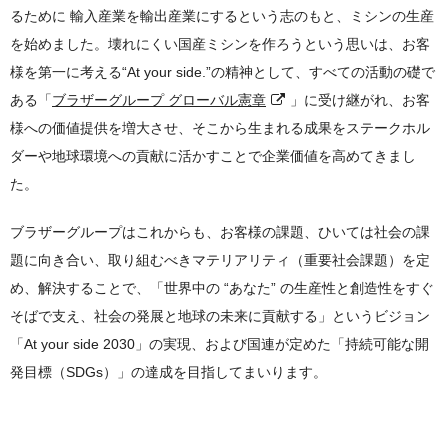
TOP
るために 輸入産業を輸出産業にするという志のもと、ミシンの生産
ステークホルダーエンゲージメント
お客様から始まる"価値"のチェーン
を始めました。壊れにくい国産ミシンを作ろうという思いは、お客
外部イニシアチブへの参画
様を第一に考える“At your side.”の精神として、すべての活動の礎で
商品企画・研究開発
ある「
外部からの評価
ブラザーグループ グローバル憲章
」に受け継がれ、お客
開発設計・生産技術
様への価値提供を増大させ、そこから生まれる成果をステークホル
各種レポート
ダーや地球環境への貢献に活かすことで企業価値を高めてきまし
製造・物流・販売・サービス
た。
各種レポート
環境(E)
知的財産
統合報告書
環境(E)
ブラザーグループはこれからも、お客様の課題、ひいては社会の課
社会(S)
題に向き合い、取り組むべきマテリアリティ（重要社会課題）を定
コミュニケーションレポートバックナンバー
ブラザーグループ環境方針および環境ビジョン2050
社会(S)
ガバナンス(G)
め、解決することで、「世界中の “あなた” の生産性と創造性をすぐ
サステナビリティWebサイトPDFダウンロード
環境マネジメントの推進体制
人権の尊重
そばで支え、社会の発展と地球の未来に貢献する」というビジョン
ガバナンス(G)
ESGデータ
「At your side 2030」の実現、および国連が定めた「持続可能な開
気候関連財務情報開示タスクフォース(TCFD)
製品情報セキュリティーと製品安全
コーポレートガバナンス
発目標（SDGs）」の達成を目指してまいります。
ガイドライン対照表
自然関連財務情報開示タスクフォース(TNFD)
責任あるサプライチェーン
コーポレートガバナンス体制
ガイドライン対照表
CO
ESG情報インデックス
排出削減
2
人財ポリシーと人財育成
社外取締役座談会