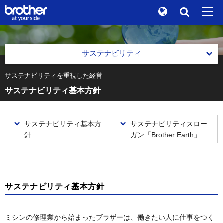
Global
検索
"At your side." Stories
en
English
サステナビリティ
ブランドストーリー
ja
日本語
サステナビリティを重視した経営
トップメッセージ
サステナビリティ基本方針
サステナビリティ
サステナビリティを重視した経営
株主 / 投資家情報
サステナビリティを重視した経営
サステナビリティ基本方
サステナビリティスロー
グループ企業情報
針
ガン「Brother Earth」
サステナビリティ基本方針
ニュース
サステナビリティを重視した経営の推進
ブラザーミュージアム
マテリアリティ(重要社会課題)
サステナビリティ基本方針
各製品サイトへ
価値創造の仕組み
ブラザーグループ社会的責任に関する基本原則
ミシンの修理業から始まったブラザーは、働きたい人に仕事をつく
価値創造の仕組み