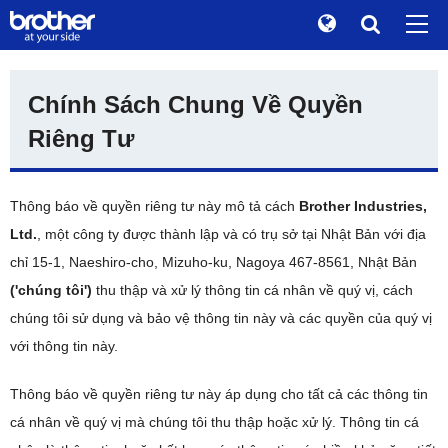
Global
Tìm Kiếm
Chính Sách Chung Về Quyền
Câu chuyện về thương hiệu
de
Deutsch
Riêng Tư
Tính bền vững
en
English
Quan Hệ với Nhà Đầu Tư
es
Español
Thông báo về quyền riêng tư này mô tả cách
Brother Industries,
Thông Tin về Tập Đoàn
fr
Ltd.
, một công ty được thành lập và có trụ sở tại Nhật Bản với địa
Français
Tin Tức
chỉ 15-1, Naeshiro-cho, Mizuho-ku, Nagoya 467-8561, Nhật Bản
it
Italiano
('chúng tôi')
thu thập và xử lý thông tin cá nhân về quý vị, cách
Bảo tàng Brother
chúng tôi sử dụng và bảo vệ thông tin này và các quyền của quý vị
ja
日本語
Sản Phẩm / Hỗ Trợ
với thông tin này.
pt
Português
Thông báo về quyền riêng tư này áp dụng cho tất cả các thông tin
TOP
ru
Русский
cá nhân về quý vị mà chúng tôi thu thập hoặc xử lý. Thông tin cá
th