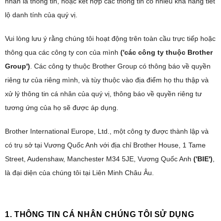
ไทย
nhân là thông tin, hoặc kết hợp các thông tin có nhiều khả năng tiết
lộ danh tính của quý vị.
vi
Tiếng Việt
Vui lòng lưu ý rằng chúng tôi hoạt động trên toàn cầu trực tiếp hoặc
thông qua các công ty con của mình
('các công ty thuộc Brother
Group')
. Các công ty thuộc Brother Group có thông báo về quyền
riêng tư của riêng mình, và tùy thuộc vào địa điểm họ thu thập và
xử lý thông tin cá nhân của quý vị, thông báo về quyền riêng tư
tương ứng của họ sẽ được áp dụng.
Brother International Europe, Ltd., một công ty được thành lập và
có trụ sở tại Vương Quốc Anh với địa chỉ Brother House, 1 Tame
Street, Audenshaw, Manchester M34 5JE, Vương Quốc Anh
('BIE')
,
là đại diện của chúng tôi tại Liên Minh Châu Âu.
1. THÔNG TIN CÁ NHÂN CHÚNG TÔI SỬ DỤNG