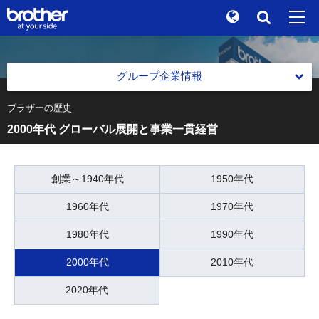
Global
検索
"At your side." Stories
en
English
グループ企業情報
ブランドストーリー
ja
日本語
ブラザーの歴史
グループ本社 ブラザー工業株式会社 会社情報
2000年代 グローバル展開と事業一貫経営
サステナビリティ
グループ本社 ブラザー工業株式会社 会社情報
トップメッセージ
株主 / 投資家情報
会社概要
ブラザーグループ グローバル憲章
創業～1940年代
1950年代
グループ企業情報
役員一覧
1960年代
1970年代
ブラザーグループビジョン
ニュース
1980年代
1990年代
中期戦略
ブラザーミュージアム
2000年代
2010年代
中期戦略
各製品サイトへ
事業紹介
2020年代
過去の中期戦略
事業紹介
グループ拠点一覧