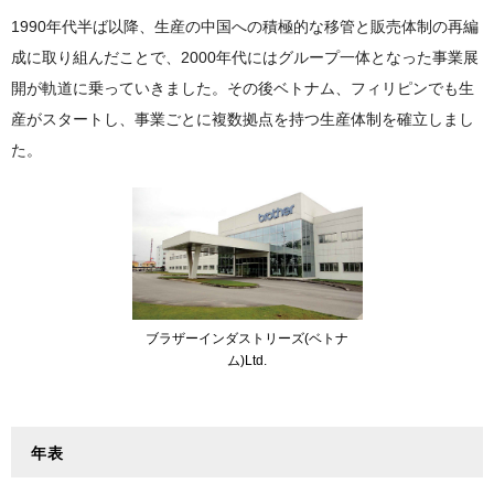
TOP
プリンティング・アンド・ソリューションズ事業
1990年代半ば以降、生産の中国への積極的な移管と販売体制の再編
グループ拠点一覧
ブラザーの歴史
成に取り組んだことで、2000年代にはグループ一体となった事業展
インダストリアル・プリンティング事業
主な国内拠点
ブラザーの歴史
開が軌道に乗っていきました。その後ベトナム、フィリピンでも生
マシナリー事業
南北アメリカ
産がスタートし、事業ごとに複数拠点を持つ生産体制を確立しまし
2020年代
ニッセイ事業
た。
ヨーロッパ
2010年代
パーソナル・アンド・ホーム事業
アジア・オセアニア・中近東・アフリカ
2000年代
1990年代
1980年代
1970年代
ブラザーインダストリーズ(ベトナ
ム)Ltd.
1960年代
1950年代
年表
創業～1940年代