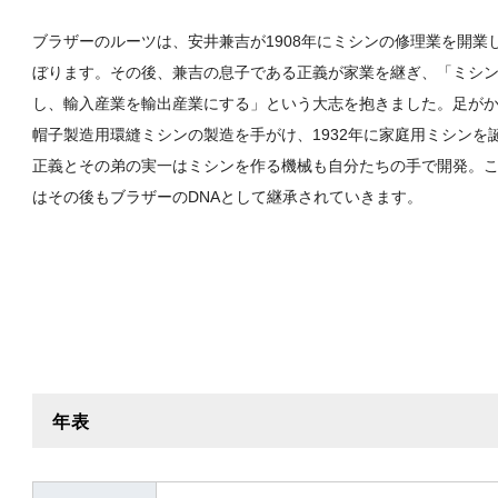
ブラザーのルーツは、安井兼吉が1908年にミシンの修理業を開業
ぼります。その後、兼吉の息子である正義が家業を継ぎ、「ミシ
し、輸入産業を輸出産業にする」という大志を抱きました。足が
帽子製造用環縫ミシンの製造を手がけ、1932年に家庭用ミシンを
正義とその弟の実一はミシンを作る機械も自分たちの手で開発。
はその後もブラザーのDNAとして継承されていきます。
年表