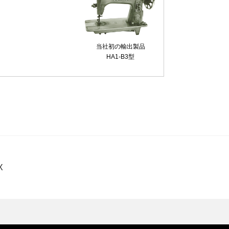
当社初の輸出製品
HA1-B3型
X