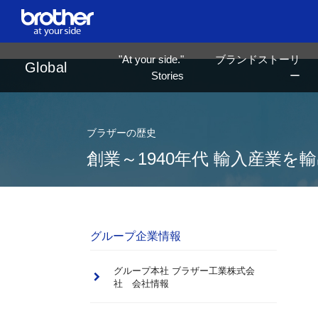
en
English
"At your side."
ブランドストーリ
ja
日本語
Global
Stories
ー
ブラザーの歴史
創業～1940年代 輸入産業を
グループ企業情報
グループ本社 ブラザー工業株式会
社 会社情報