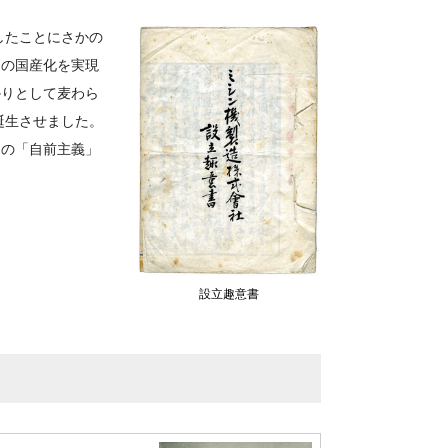
したことにさかの
ンの国産化を実現
かりとして麦わら
誕生させました。
この「自前主義」
設立趣意書