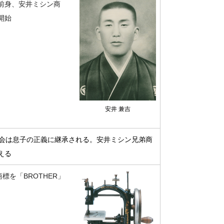
前身、安井ミシン商
開始
安井 兼吉
ン商会は息子の正義に継承される。安井ミシン兄弟商
える
標を「BROTHER」