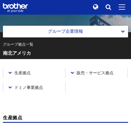
Global
検索
"At your side." Stories
en
English
グループ企業情報
ブランドストーリー
ja
日本語
グループ拠点一覧
グループ本社 ブラザー工業株式会社 会社情報
南北アメリカ
サステナビリティ
グループ本社 ブラザー工業株式会社 会社情報
トップメッセージ
株主 / 投資家情報
会社概要
生産拠点
販売・サービス拠点
ブラザーグループ グローバル憲章
グループ企業情報
役員一覧
ブラザーグループビジョン
ドミノ事業拠点
ニュース
中期戦略
ブラザーミュージアム
中期戦略
各製品サイトへ
事業紹介
生産拠点
過去の中期戦略
事業紹介
グループ拠点一覧