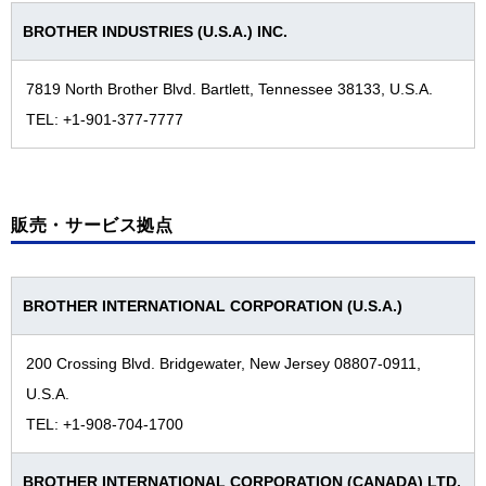
TOP
プリンティング・アンド・ソリューションズ事業
グループ拠点一覧
BROTHER INDUSTRIES (U.S.A.) INC.
インダストリアル・プリンティング事業
主な国内拠点
7819 North Brother Blvd. Bartlett, Tennessee 38133, U.S.A.
マシナリー事業
南北アメリカ
TEL: +1-901-377-7777
ニッセイ事業
ヨーロッパ
パーソナル・アンド・ホーム事業
アジア・オセアニア・中近東・アフリカ
販売・サービス拠点
ブラザーの歴史
ブラザーの歴史
技術と製品の歴史
BROTHER INTERNATIONAL CORPORATION (U.S.A.)
2020年代
会社紹介映像
200 Crossing Blvd. Bridgewater, New Jersey 08807-0911,
2010年代
会社案内(PDF)
U.S.A.
2000年代
TEL: +1-908-704-1700
1990年代
BROTHER INTERNATIONAL CORPORATION (CANADA) LTD.