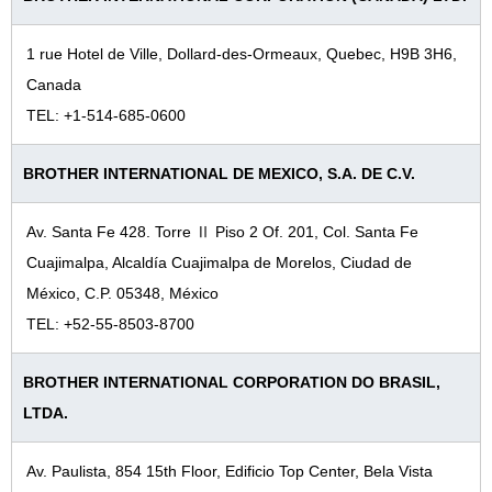
1980年代
1970年代
1 rue Hotel de Ville, Dollard-des-Ormeaux, Quebec, H9B 3H6,
Canada
1960年代
TEL: +1-514-685-0600
1950年代
創業～1940年代
BROTHER INTERNATIONAL DE MEXICO, S.A. DE C.V.
Av. Santa Fe 428. Torre Ⅱ Piso 2 Of. 201, Col. Santa Fe
Cuajimalpa, Alcaldía Cuajimalpa de Morelos, Ciudad de
México, C.P. 05348, México
TEL: +52-55-8503-8700
BROTHER INTERNATIONAL CORPORATION DO BRASIL,
LTDA.
Av. Paulista, 854 15th Floor, Edificio Top Center, Bela Vista