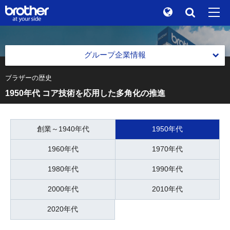
Global
検索
"At your side." Stories
en
English
グループ企業情報
ブランドストーリー
ja
日本語
ブラザーの歴史
グループ本社 ブラザー工業株式会社 会社情報
1950年代 コア技術を応用した多角化の推進
サステナビリティ
グループ本社 ブラザー工業株式会社 会社情報
トップメッセージ
株主 / 投資家情報
会社概要
ブラザーグループ グローバル憲章
創業～1940年代
1950年代
グループ企業情報
役員一覧
1960年代
1970年代
ブラザーグループビジョン
ニュース
1980年代
1990年代
中期戦略
ブラザーミュージアム
2000年代
2010年代
中期戦略
各製品サイトへ
事業紹介
2020年代
過去の中期戦略
事業紹介
グループ拠点一覧