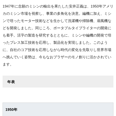
TOP
プリンティング・アンド・ソリューションズ事業
1947年に念願のミシンの輸出を果たした安井正義は、1950年アメリ
グループ拠点一覧
ブラザーの歴史
カのミシン市場を視察し、事業の多角化を決意。編機に加え、ミシ
インダストリアル・プリンティング事業
主な国内拠点
ブラザーの歴史
ンで培ったモーター技術などを生かして洗濯機や掃除機、扇風機な
マシナリー事業
南北アメリカ
どを開発しました。同じころ、ポータブルタイプライターの開発に
2020年代
ニッセイ事業
も着手。活字の製造を研究するとともに、ミシンや編機の開発で培
ヨーロッパ
2010年代
ったプレス加工技術を応用し、製品化を実現しました。このよう
パーソナル・アンド・ホーム事業
アジア・オセアニア・中近東・アフリカ
2000年代
に、自社のコア技術を応用しながら時代の変化を先取りし世界市場
へ挑んでいく姿勢は、今もなおブラザーのモノ創りに活かされてい
1990年代
ます。
1980年代
1970年代
年表
1960年代
1950年代
創業～1940年代
1950年