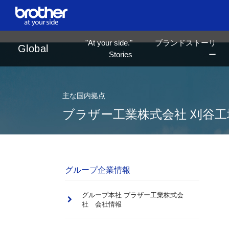
ja
日本語
"At your side."
ブランドストーリ
Global
Stories
ー
主な国内拠点
ブラザー工業株式会社 刈谷工
グループ企業情報
グループ本社 ブラザー工業株式会
社 会社情報