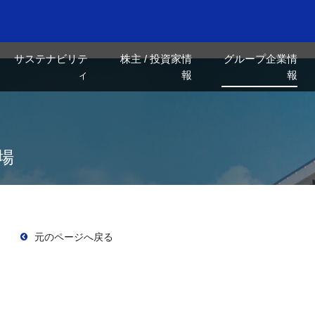
サステナビリテ
株主 / 投資家情
グループ企業情
ィ
報
報
場
元のページへ戻る