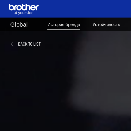
B
r
o
t
h
e
r
B
r
o
t
h
e
r
de
Deutsch
B
R
A
N
D
S
T
O
R
Y
B
R
A
N
D
S
T
O
R
Y
Global
en
English
История бренда
Устойчивость
es
Español
fr
Français
it
Italiano
ja
日本語
BACK TO LIST
pt
Português
ru
Русский
th
ไทย
vi
Tiếng Việt
A
t
y
o
u
r
s
d
i
e
.
A
t
y
o
u
r
s
d
i
e
.
Brother - ваш помощник