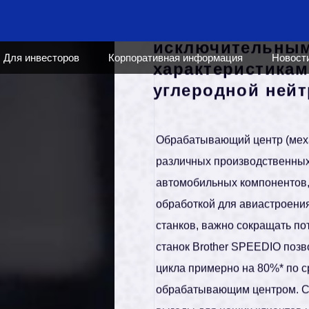
Для инвесторов
Корпоративная информация
Новост
02
UNIQUE TECHNOLOGY AND EXPANSI
E
N
E
R
G
Y
Обрабатывающие
исключительным
характеристикам
углеродной ней
Обрабатывающий центр (механ
различных производственных 