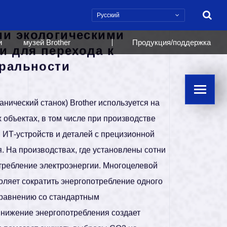
Поиск
и
музей Brother
Продукция/поддержка
ON
S
A
V
I
N
G
 станки с
и экологическими
и для перехода к
тральности
ический станок) Brother используется на
объектах, в том числе при производстве