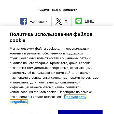
ไทย
Поделиться страницей
vi
Tiếng Việt
LINE
Facebook
X
Политика использования файлов
ГЛАВНАЯ СТРАНИЦА
Связаться с нами
cookie
Мы используем файлы cookie для персонализации
Международная сеть
контента и рекламы, обеспечения и поддержки
функциональных возможностей социальных сетей и
анализа нашего трафика. Кроме того, файлы cookie
позволяют нам делиться сведениями, отражающими
Условия и Положения
статистику об использовании вами сайта, с нашими
Общая политика конфиденциальности
партнерами в социальных сетях, партнерами по рекламе
и аналитике. Для получения дополнительной
Связаться с нами
Карта сайта
информации ознакомьтесь с нашей политикой
использования файлов cookie. Перейдите по ссылке
© Brother Industries, Ltd., 1995-2026. Все права защищены.
ниже, если вы хотите отказаться.
Просмотреть
подробнее