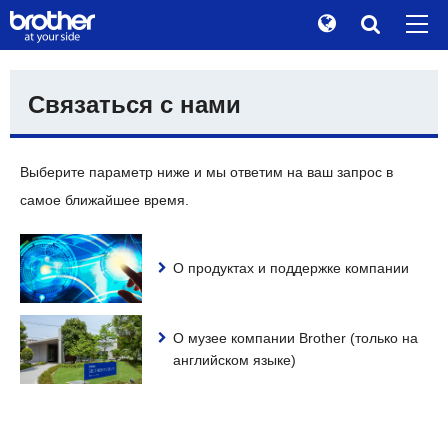
Global
Поиск
Связаться с нами
История бренда
de
Deutsch
Устойчивость
en
English
Выберите параметр ниже и мы ответим на ваш запрос в
Для инвесторов
es
Español
самое ближайшее время.
Корпоративная информация
fr
Français
Новости
О продуктах и поддержке компании
it
Italiano
музей Brother
ja
日本語
Продукция/поддержка
О музее компании Brother (только на
английском языке)
pt
Português
TOP
ru
Русский
th