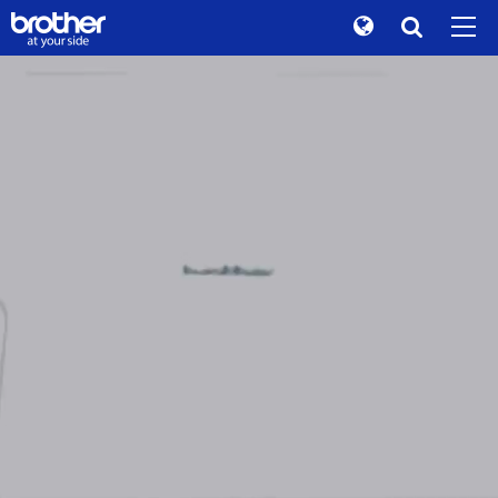
B
r
o
t
h
e
r
Global
B
R
A
N
D
S
O
R
Y
T
Поиск
История бренда
de
Deutsch
Устойчивость
en
English
Для инвесторов
A
t
y
o
u
r
s
d
i
e
.
es
Español
Корпоративная информация
fr
Français
Новости
it
Brother - ваш помощник
Italiano
музей Brother
П
р
о
д
у
к
т
ы
д
л
я
ja
日本語
Продукция/поддержка
о
ф
и
с
о
в
pt
Português
TOP
ru
Русский
П
р
о
д
у
к
т
ы
д
л
я
п
р
о
м
ы
ш
л
е
н
н
ы
х
th