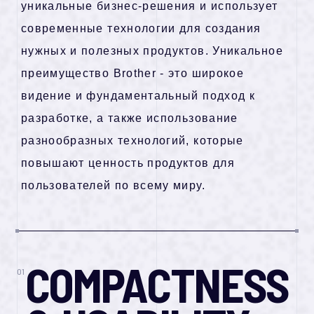
уникальные бизнес-решения и использует
современные технологии для создания
1
0
0
л
е
т
и
н
н
о
в
а
ц
и
й
нужных и полезных продуктов. Уникальное
преимущество Brother - это широкое
видение и фундаментальный подход к
разработке, а также использование
разнообразных технологий, которые
повышают ценность продуктов для
пользователей по всему миру.
COMPACTNESS
01