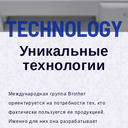
ไทย
п
р
е
д
п
р
и
я
т
и
й
vi
Tiếng Việt
T
E
C
H
N
O
L
O
G
Y
П
р
о
д
у
к
т
ы
д
л
я
п
р
о
и
з
в
о
д
с
т
в
е
н
н
ы
х
л
и
н
и
й
Уникальные
П
р
о
д
у
к
т
ы
д
л
я
ж
и
з
н
и
технологии
У
н
и
к
а
л
ь
н
ы
е
т
е
х
н
о
л
о
г
и
и
Международная группа Brother
ориентируется на потребности тех, кто
У
с
т
о
й
ч
и
в
о
е
р
а
з
в
и
т
и
е
фактически пользуется ее продукцией.
Именно для них она разрабатывает
О
г
р
у
п
п
е
B
r
o
h
t
e
r