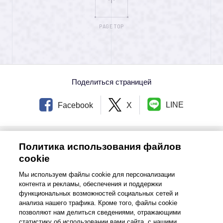
PAGE TOP
Поделиться страницей
LINE
Facebook
X
ГЛАВНАЯ СТРАНИЦА
Политика использования файлов
Широкий набор оригинальных технологий｜История бренда
Brother｜Brother
cookie
Мы используем файлы cookie для персонализации
Международная сеть
контента и рекламы, обеспечения и поддержки
функциональных возможностей социальных сетей и
анализа нашего трафика. Кроме того, файлы cookie
позволяют нам делиться сведениями, отражающими
Условия и Положения
статистику об использовании вами сайта, с нашими