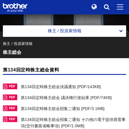
Global
検索
"At your side." Stories
en
English
株主 / 投資家情報
ブランドストーリー
ja
日本語
株主 / 投資家情報
経営方針
株主総会
サステナビリティ
経営方針
決算短信・決算説明会資料
株主 / 投資家情報
トップメッセージ
第134回定時株主総会資料
財務ハイライト
グループ企業情報
中期戦略
財務ハイライト
個人投資家の皆さまへ
第134回定時株主総会決議通知 [PDF/143KB]
ニュース
コーポレートガバナンス基本方針
中期戦略
決算ハイライト
第134回定時株主総会 議決権行使結果 [PDF/74KB]
IR資料室
ブラザーミュージアム
ディスクロージャーポリシー
資本コストについての認識
事業セグメント別情報
第134回定時株主総会招集ご通知 [PDF/3.1MB]
IR資料室
各製品サイトへ
株式・社債情報
過去の中期戦略
第134回定時株主総会招集ご通知 その他の電子提供措置事
有価証券報告書
株式・社債情報
項(交付書面省略事項) [PDF/1.0MB]