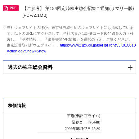
TOP
中間報告書
株式の概要
【ご参考】 第134回定時株主総会招集ご通知(サマリー版)
IRイベント
[PDF/2.1MB]
株主構成/大株主
当社ウェブサイトのほか、東京証券取引所のウェブサイトにも掲載していま
株価情報
す。以下のURLにアクセスして、当社名または証券コード(6448)を入力・検
索し、「基本情報」、「縦覧書類/PR情報」を選択のうえ、ご覧ください。
配当金について
東京証券取引所ウェブサイト：
https://www2.jpx.co.jp/tseHpFront/JJK010010
Action.do?Show=Show
株式の諸手続について
社債情報/格付情報
過去の株主総会資料
定款/株式取扱規則
アナリストカバレッジ
第133回定時株主総会資料
電子公告
株価情報
第133回定時株主総会決議通知 [PDF/184KB]
株主総会
第133回定時株主総会 議決権行使結果 [PDF/67KB]
IRスケジュール
第133回定時株主総会招集ご通知 [PDF/2.9MB]