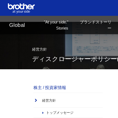
en
English
"At your side."
ブランドストーリ
ja
日本語
Global
Stories
ー
経営方針
ディスクロージャーポリシー(
株主 / 投資家情報
経営方針
トップメッセージ