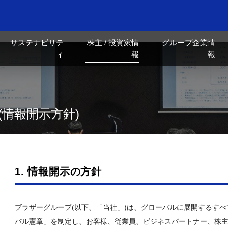
サステナビリテ
株主 / 投資家情
グループ企業情
ィ
報
報
情報開示方針)
1. 情報開示の方針
ブラザーグループ(以下、「当社」)は、グローバルに展開するすべ
バル憲章」を制定し、お客様、従業員、ビジネスパートナー、株