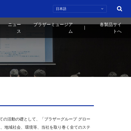
検索
ニュー
ブラザーミュージア
各製品サイ
ス
ム
トへ
ての活動の礎として、「ブラザーグループ グロー
主、地域社会、環境等、当社を取り巻く全てのステ