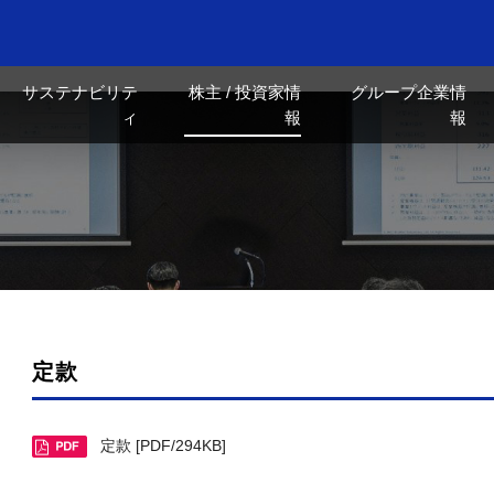
サステナビリテ
株主 / 投資家情
グループ企業情
ィ
報
報
定款
定款 [PDF/294KB]