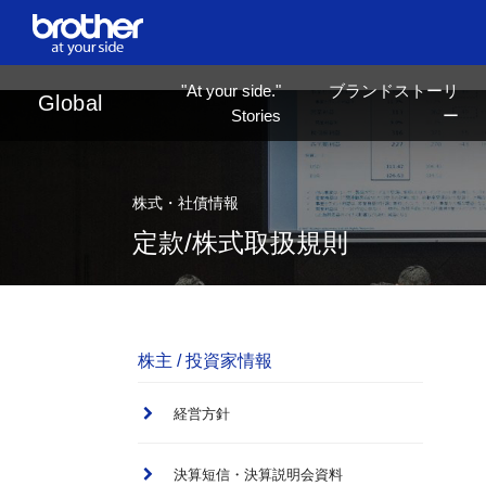
ja
日本語
"At your side."
ブランドストーリ
Global
Stories
ー
株式・社債情報
定款/株式取扱規則
株主 / 投資家情報
経営方針
決算短信・決算説明会資料