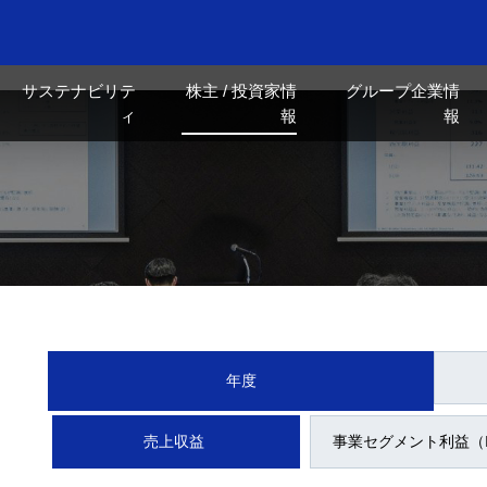
サステナビリテ
株主 / 投資家情
グループ企業情
ィ
報
報