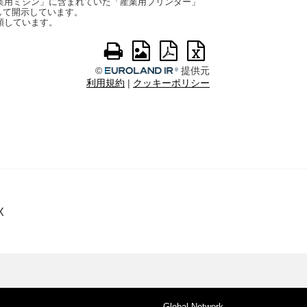
X
Global Network