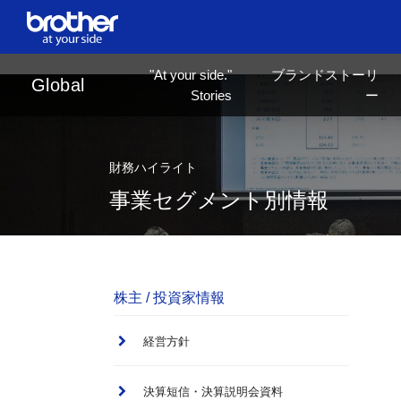
en
English
"At your side."
ブランドストーリ
ja
日本語
Global
Stories
ー
財務ハイライト
事業セグメント別情報
株主 / 投資家情報
経営方針
決算短信・決算説明会資料