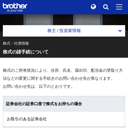
Global
検索
"At your side." Stories
ja
日本語
株主 / 投資家情報
ブランドストーリー
株式・社債情報
経営方針
株式の諸手続について
サステナビリティ
経営方針
決算短信・決算説明会資料
株主 / 投資家情報
トップメッセージ
株式のご所有状況により、住所、氏名、届出印、配当金の受取り方
財務ハイライト
グループ企業情報
法などの変更に関する手続きのお問い合わせ先が異なります。
中期戦略
財務ハイライト
個人投資家の皆さまへ
お問い合わせ先は、以下のとおりです。
ニュース
コーポレートガバナンス基本方針
中期戦略
決算ハイライト
IR資料室
ブラザーミュージアム
ディスクロージャーポリシー
資本コストについての認識
証券会社の証券口座で株式をお持ちの場合
事業セグメント別情報
IR資料室
各製品サイトへ
株式・社債情報
過去の中期戦略
お取引のある証券会社
有価証券報告書
株式・社債情報