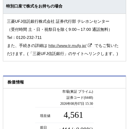
TOP
中間報告書
株式の概要
特別口座で株式をお持ちの場合
IRイベント
株主構成/大株主
三菱UFJ信託銀行株式会社 証券代行部 テレホンセンター
株価情報
（受付時間 土・日・祝祭日を除く9:00～17:00 通話無料）
Tel：0120-232-711
配当金について
また、手続きの詳細は
http://www.tr.mufg.jp/
でもご覧いた
株式の諸手続について
だけます。(「三菱UFJ信託銀行」のサイトへリンクします。)
社債情報/格付情報
定款/株式取扱規則
アナリストカバレッジ
株価情報
電子公告
株主総会
IRスケジュール