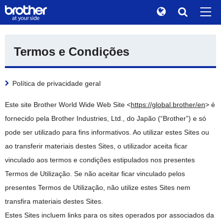
Global
Procurar
Termos e Condições
História da marca
de
Deutsch
Sustentabilidade
en
English
Política de privacidade geral
Relações com investidores
es
Español
Este site Brother World Wide Web Site <
https://global.brother/en
> é
Informações da empresa
fr
Français
fornecido pela Brother Industries, Ltd., do Japão (“Brother”) e só
Notícias
pode ser utilizado para fins informativos. Ao utilizar estes Sites ou
it
Italiano
ao transferir materiais destes Sites, o utilizador aceita ficar
Museu Brother
ja
日本語
vinculado aos termos e condições estipulados nos presentes
Produtos / Assistência
Termos de Utilização. Se não aceitar ficar vinculado pelos
pt
Português
presentes Termos de Utilização, não utilize estes Sites nem
TOP
ru
Русский
transfira materiais destes Sites.
Estes Sites incluem links para os sites operados por associados da
th