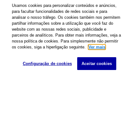
Usamos cookies para personalizar conteúdos e anúncios,
para facultar funcionalidades de redes sociais e para
analisar o nosso tráfego. Os cookies também nos permitem
We support the productivity and
creativity of our customers
partilhar informações sobre a utilização que você faz do
around the world.
website com as nossas redes sociais, publicidade e
parceiros de analíticos. Para obter mais informações, veja a
SCROLL
nossa política de cookies. Para simplesmente não permitir
os cookies, siga a hiperligação seguinte.
Ver mais
Configuração de cookies
Aceitar cookies
MESSAG