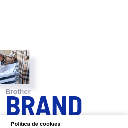
Brother
B
R
A
N
D
S
T
O
R
Y
Política de cookies