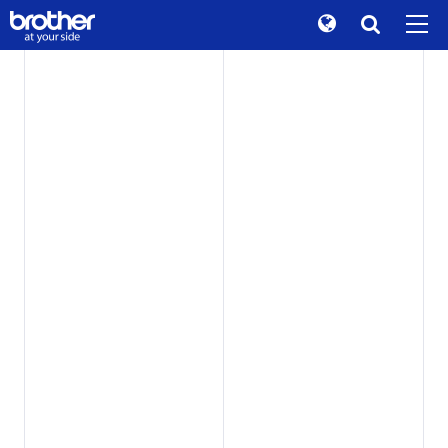
B
r
o
t
h
e
r
Global
B
R
A
N
D
S
O
R
Y
T
Procurar
História da marca
de
Deutsch
Sustentabilidade
en
English
Relações com investidores
A
t
y
o
u
r
s
d
i
e
.
es
Español
Informações da empresa
fr
Français
Notícias
A Brother apoia você
it
Italiano
Museu Brother
P
r
o
d
u
t
o
s
q
u
e
ja
日本語
Produtos / Assistência
a
p
o
a
i
m
s
e
u
e
s
c
r
i
t
ó
r
o
i
pt
Português
TOP
ru
P
r
o
d
u
t
o
s
q
u
e
Русский
a
p
o
a
i
m
s
e
u
c
h
ã
o
th