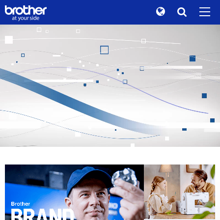
Global
Tìm Kiếm
Câu chuyện về thương hiệu
de
Deutsch
Tính bền vững
en
English
Quan Hệ với Nhà Đầu Tư
es
Español
Thông Tin về Tập Đoàn
fr
Français
Tin Tức
it
Italiano
Bảo tàng Brother
ja
日本語
Sản Phẩm / Hỗ Trợ
pt
Português
TOP
ru
Русский
th