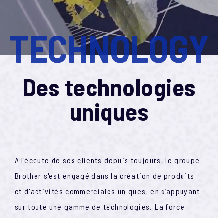
ไทย
s
o
u
t
e
n
i
r
v
o
s
s
i
t
e
s
d
e
p
r
o
d
u
c
t
o
i
n
vi
Tiếng Việt
T
E
C
H
N
O
L
O
G
Y
D
e
s
p
r
o
d
u
i
t
s
c
o
n
ç
u
s
p
o
u
r
s
o
u
t
e
n
i
r
v
o
t
r
e
c
h
a
n
î
e
d
e
p
r
o
d
u
c
t
o
i
n
Des technologies
D
e
s
p
r
o
d
u
i
t
s
uniques
c
o
n
ç
u
s
p
o
u
r
v
o
u
s
a
c
c
o
m
p
a
g
n
e
r
a
u
q
u
o
t
d
i
e
i
n
D
e
s
t
e
c
h
n
o
o
l
g
e
i
s
u
n
q
i
u
e
s
A l'écoute de ses clients depuis toujours, le groupe
Brother s'est engagé dans la création de produits
D
é
v
e
o
l
p
p
e
m
e
n
t
d
u
r
a
b
e
l
et d'activités commerciales uniques, en s’appuyant
sur toute une gamme de technologies. La force
À
p
r
o
p
o
s
d
u
g
r
o
u
p
e
B
r
o
t
h
e
r