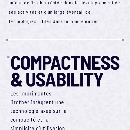
unique de Brother réside dans le développement de
ses activités et d'un large éventail de
1
0
0
a
n
s
d
'
n
i
n
o
v
a
t
o
i
n
technologies, utiles dans le monde entier.
COMPACTNESS
01
& USABILITY
Les imprimantes
Brother intègrent une
technologie axée sur la
compacité et la
simplicité d'utilisation