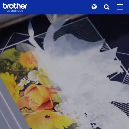
B
r
o
t
h
e
r
Global
B
R
A
N
D
S
O
R
Y
T
Chercher
Histoire de la marque
de
Deutsch
Durabilité
en
English
Relations avec les investisseurs
A
t
y
o
u
r
s
d
i
e
.
es
Español
Informations sur l'entreprise
fr
Français
Actualités
Brother, à vos côtés
it
Italiano
Musée Brother
D
e
s
p
r
o
d
u
i
t
s
ja
日本語
Produits/Support
d
é
d
é
i
s
à
v
o
s
b
e
s
o
n
i
s
pt
Português
b
u
r
e
a
u
t
q
i
u
e
s
TOP
ru
Русский
D
e
s
p
r
o
d
u
i
t
s
c
r
é
é
s
p
o
u
r
th