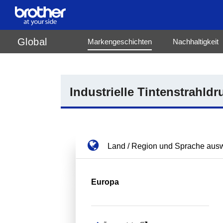
de
Deutsch
Global
Markengeschichten
Nachhaltigkeit
en
English
es
Español
fr
Français
Industrielle Tintenstrahldr
Land / Region und Sprache aus
Europa