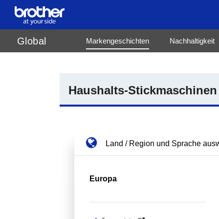
de
Deutsch
Global
Markengeschichten
Nachhaltigkeit
en
English
es
Español
fr
Français
pt
Português
Haushalts-Stickmaschinen
Land / Region und Sprache aus
Europa