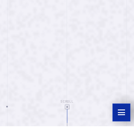
SCROLL