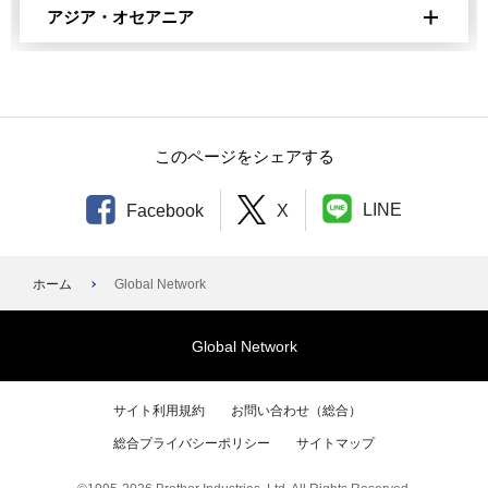
TOP
ไทย
Middle East, Africa
アジア・オセアニア
Español
vi
Bosna
عربى
English
Tiếng Việt
Australia
Brasil
Bosanski
South Africa
English
製品カテゴリを選択してください
Português
Belgique
English
Bangladesh
このページをシェアする
Caribbean Products
Canada
Francais
Nederlands
Türkiye
English
LINE
Facebook
X
English
Français
България
Türk
Cambodia
製品カテゴリを選択してください
Chile
Български
English
ホーム
Global Network
Español
Česká republika
Impresoras
中国
Global Network
México
česky
Rotuladoras y Etiquetadoras
中文
Español
Deutschland
Escáneres
サイト利用規約
お問い合わせ（総合）
Hong Kong SAR, China / 中國・香港特別行政區
Perú
Deutsch
総合プライバシーポリシー
サイトマップ
Costura y Bordado
English
中文
Español
Danmark