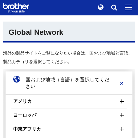
Global
検索
Global Network
"At your side." Stories
de
Deutsch
ブランドストーリー
en
English
海外の製品サイトをご覧になりたい場合は、国および地域と言語、
サステナビリティ
es
Español
製品カテゴリを選択してください。
株主 / 投資家情報
fr
Français
国および地域（言語）を選択してくだ
グループ企業情報
it
Italiano
さい
ニュース
ja
日本語
アメリカ
ブラザーミュージアム
pt
Português
América Latina
ヨーロッパ
各製品サイトへ
English
Español
ru
Русский
Österreich
中東アフリカ
Argentina
th
Deutsch