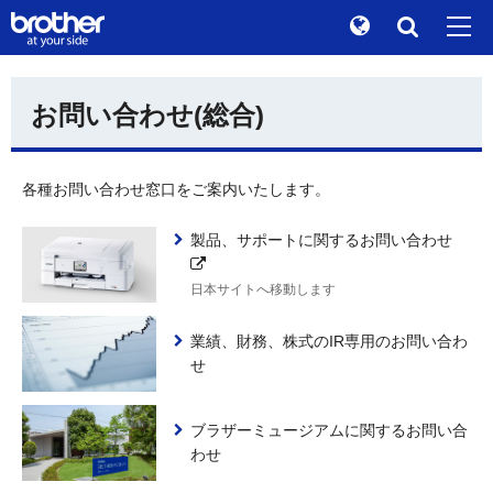
Global
検索
お問い合わせ(総合)
"At your side." Stories
de
Deutsch
ブランドストーリー
en
English
各種お問い合わせ窓口をご案内いたします。
サステナビリティ
es
Español
製品、サポートに関するお問い合わせ
株主 / 投資家情報
fr
Français
グループ企業情報
日本サイトへ移動します
it
Italiano
ニュース
業績、財務、株式のIR専用のお問い合わ
ja
日本語
せ
ブラザーミュージアム
pt
Português
各製品サイトへ
ブラザーミュージアムに関するお問い合
ru
Русский
わせ
th