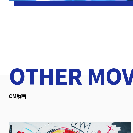
OTHER MOV
CM動画